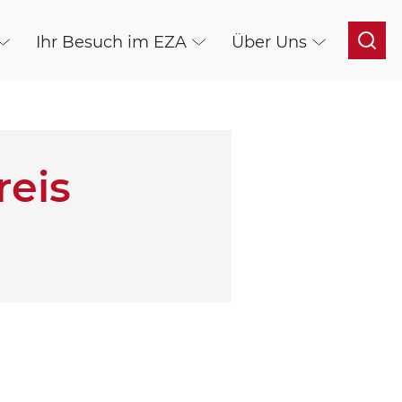
Ihr Besuch im EZA
Über Uns
reis