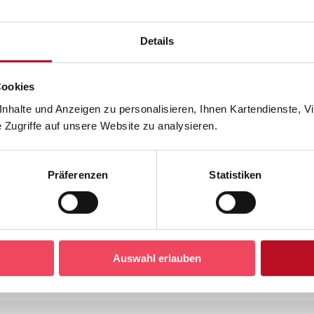
980/7592
Details
980/7595
Cookies
halte und Anzeigen zu personalisieren, Ihnen Kartendienste, Vi
980/7596
Zugriffe auf unsere Website zu analysieren.
980/7597
Präferenzen
Statistiken
980/7598
Auswahl erlauben
chnisse Taufen