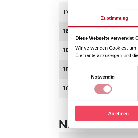
1775 - 1829
EZA 
Zustimmung
1830 - 1843
EZA 
Diese Webseite verwendet 
Wir verwenden Cookies, um In
1844 - 1859
EZA 
Elemente anzuzeigen und die 
1860 - 1883
EZA 
Einwilligungsauswahl
Notwendig
1884 - 1930
EZA 
Ablehnen
Namensverzei