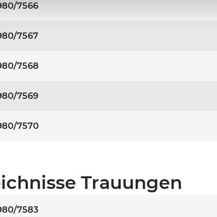
980/7566
980/7567
980/7568
980/7569
980/7570
ichnisse Trauungen
980/7583