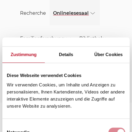
(öffnet in einem neuen Fenster)
Skip to main content
Recherche
Onlinelesesaal
Familienforschung
Bibliothek
Zustimmung
Details
Über Cookies
Ihr Besuch im EZA
Über Uns
Diese Webseite verwendet Cookies
Wir verwenden Cookies, um Inhalte und Anzeigen zu
personalisieren, Ihnen Kartendienste, Videos oder andere
Menü
Menü öffnen
interaktive Elemente anzuzeigen und die Zugriffe auf
unsere Website zu analysieren.
EZA 11 Kirchensenat, Laufzeit: 1922-
1935
Einwilligungsauswahl