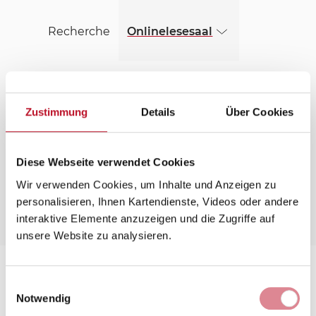
(öffnet in einem neuen Fenster)
Skip to main content
Recherche
Onlinelesesaal
Familienforschung
Bibliothek
Zustimmung
Details
Über Cookies
Ihr Besuch im EZA
Über Uns
Diese Webseite verwendet Cookies
Wir verwenden Cookies, um Inhalte und Anzeigen zu
personalisieren, Ihnen Kartendienste, Videos oder andere
interaktive Elemente anzuzeigen und die Zugriffe auf
Menü
unsere Website zu analysieren.
Menü öffnen
EZA 34 Deutsche christliche
Einwilligungsauswahl
Notwendig
Studentenvereinigung (1836-1979)